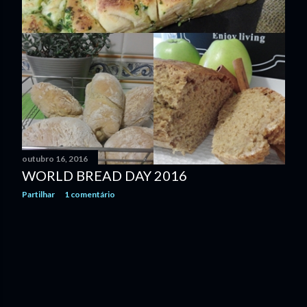
n
s
outubro 16, 2016
WORLD BREAD DAY 2016
Partilhar
1 comentário