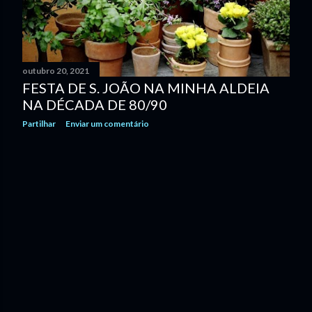
n
s
outubro 20, 2021
FESTA DE S. JOÃO NA MINHA ALDEIA
NA DÉCADA DE 80/90
Partilhar
Enviar um comentário