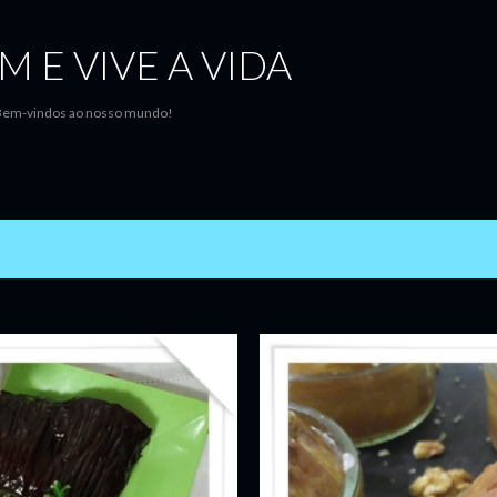
Avançar para o conteúdo principal
M E VIVE A VIDA
..Bem-vindos ao nosso mundo!