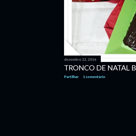
e
n
s
dezembro 22, 2016
TRONCO DE NATAL B
Partilhar
1 comentário