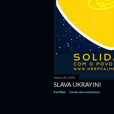
e
n
s
março 01, 2022
SLAVA UKRAYINI
Partilhar
Enviar um comentário