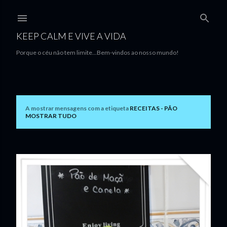
Avançar para o conteúdo principal
KEEP CALM E VIVE A VIDA
Porque o céu não tem limite...Bem-vindos ao nosso mundo!
A mostrar mensagens com a etiqueta
RECEITAS - PÃO
M
MOSTRAR TUDO
e
n
s
a
g
e