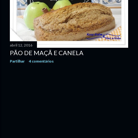
n
s
abril 12, 2016
PÃO DE MAÇÃ E CANELA
Partilhar
4 comentários