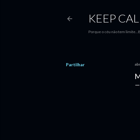
KEEP CAL
Porque o céu não tem limite.
Partilhar
abr
M