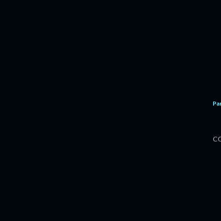
Par
C