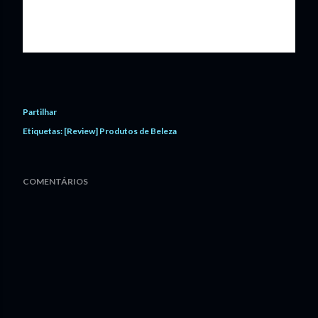
Keep Calm & Vive a Vida
Partilhar
Etiquetas:
[Review] Produtos de Beleza
COMENTÁRIOS