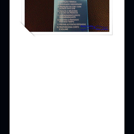
Reparação para o cabelo seco e danificado;
Brilho e controlo do encrespado;
Protecção face ao calor;
Suavidade e toque sedoso;
Protecção da cor / com filtros UVA e UVB;
Facilita o Brushing e o uso da prancha;
Efeito desembaraçador surpreendente;
Mantém o penteado por mais tempo;
Previne as pontas espigada;
Realça o volume natural do cabelo.
E vocês já conheciam este produto? Qual usam no vosso
cabelo?