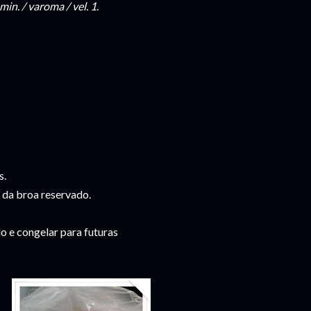
min. / varoma / vel. 1
.
s.
 da broa reservado.
o e congelar para futuras