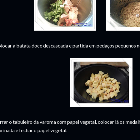
locar a batata doce descascada e partida em pedaços pequenos n
rrar o tabuleiro da varoma com papel vegetal, colocar lá os meda
rinada e fechar o papel vegetal.