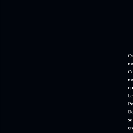
Qu
me
Co
me
qu
Le
Pa
Be
sa
er