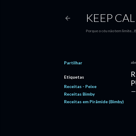
KEEP CAL
Porque o céu não tem limite.
Partilhar
abr
R
Etiquetas
P
Receitas - Peixe
Receitas Bimby
Receitas em Pirâmide (Bimby)