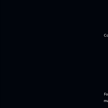
Co
Fo
ma