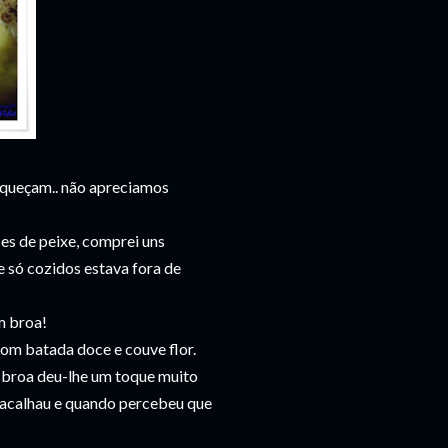
esqueçam.. não apreciamos
es de peixe, comprei uns
e só cozidos estava fora de
m broa!
om batada doce e couve flor.
a broa deu-lhe um toque muito
 bacalhau e quando percebeu que