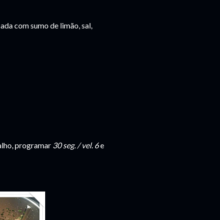
da com sumo de limão, sal,
 alho, programar
30 seg. / vel. 6
e