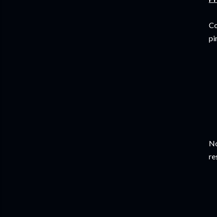
Co
pi
No
re