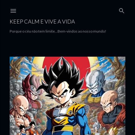
Avançar para o conteúdo principal
KEEP CALM E VIVE A VIDA
Porque o céu não tem limite...Bem-vindos ao nosso mundo!
M
e
n
s
a
g
e