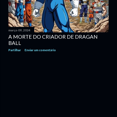
n
s
março 09, 2024
A MORTE DO CRIADOR DE DRAGAN
BALL
Partilhar
Enviar um comentário